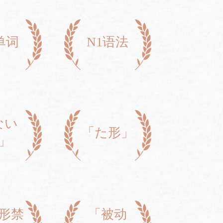
单词
N1语法
ない
「た形」
」
形禁
「被动