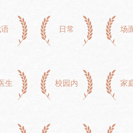
成语
日常
场
医生
校园内
家