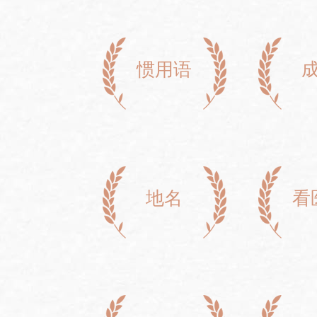
惯用语
地名
看