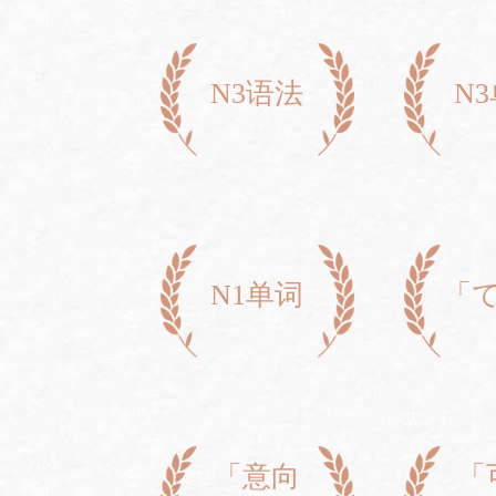
N3语法
N
N1单词
「
「意向
「