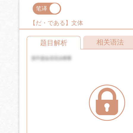
笔译
口译
【だ・である】文体
相关语法
题目解析
您不是会员无法查看