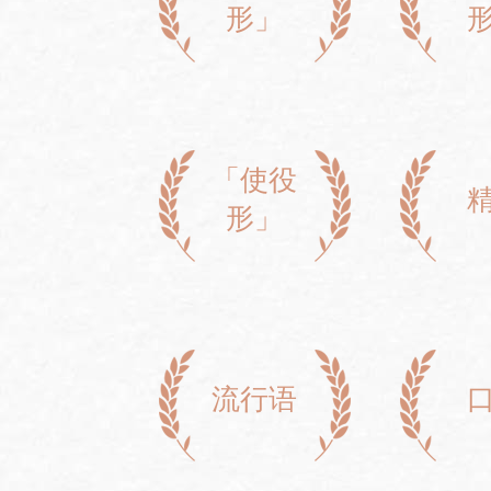
形」
「使役
形」
流行语