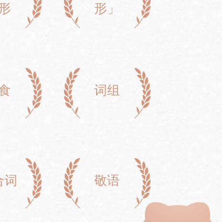
形
形」
食
词组
合词
敬语