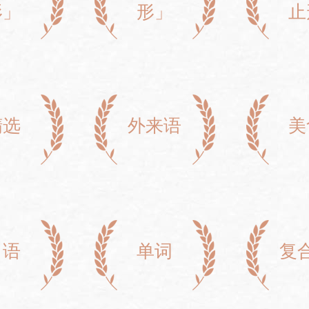
形」
形」
止
精选
外来语
美
口语
单词
复