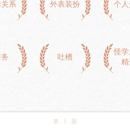
际关系
外表装扮
个人
怪学
商务
吐槽
精
第
1
题