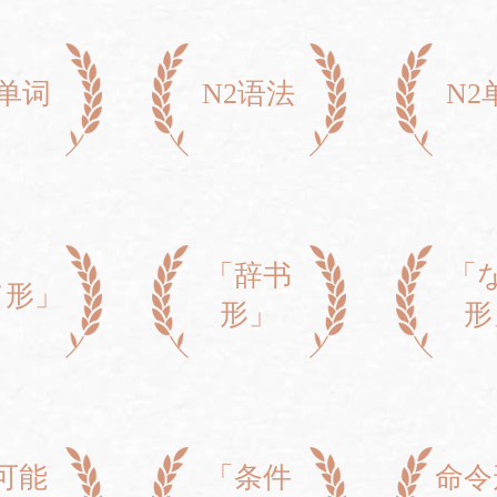
3单词
N2语法
N2
「辞书
「
て形」
形」
形
可能
「条件
命令