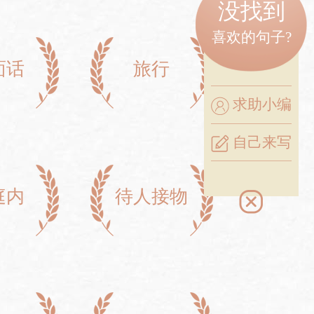
没找到
喜欢的句子?
面话
旅行
求助小编
自己来写
庭内
待人接物