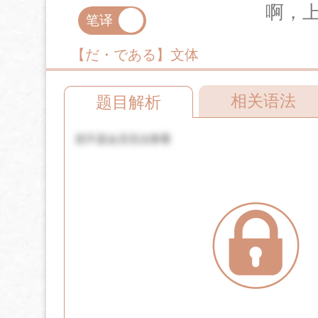
啊，
笔译
口译
【だ・である】文体
相关语法
题目解析
您不是会员无法查看