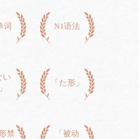
单词
N1语法
ない
「た形」
」
形禁
「被动