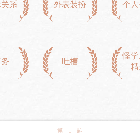
际关系
外表装扮
个人
怪学
商务
吐槽
精
第
1
题