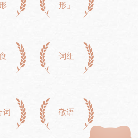
形
形」
食
词组
合词
敬语