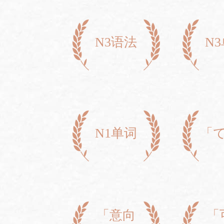
N3语法
N
N1单词
「
「意向
「