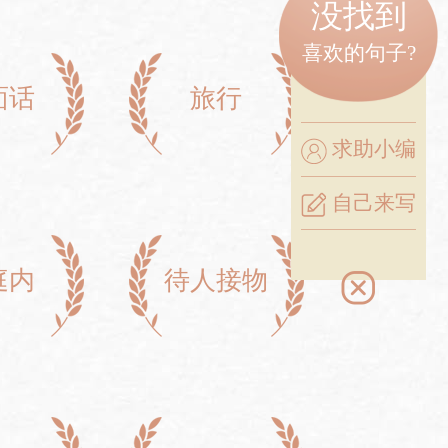
没找到
喜欢的句子?
面话
旅行
求助小编
自己来写
庭内
待人接物