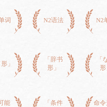
3单词
N2语法
N2
「辞书
「
て形」
形」
形
可能
「条件
命令