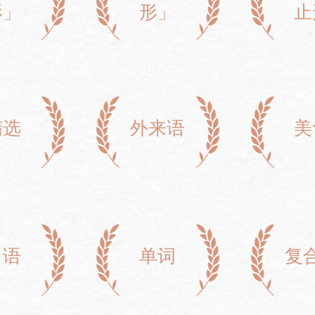
形」
形」
止
精选
外来语
美
口语
单词
复