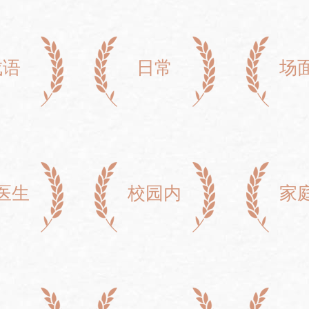
成语
日常
场
医生
校园内
家