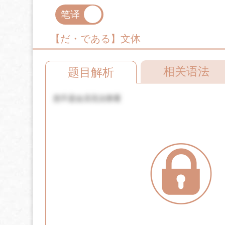
笔译
口译
【だ・である】文体
相关语法
题目解析
您不是会员无法查看