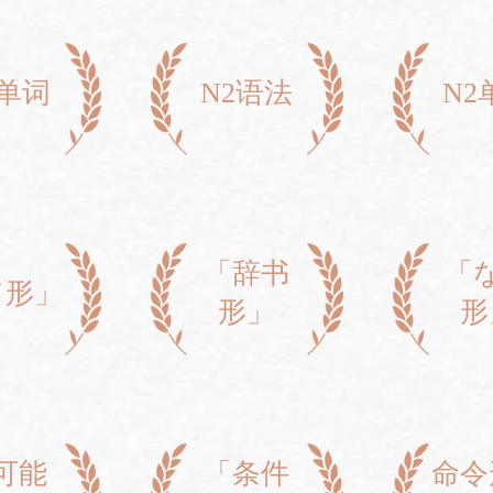
3单词
N2语法
N2
「辞书
「
て形」
形」
形
可能
「条件
命令