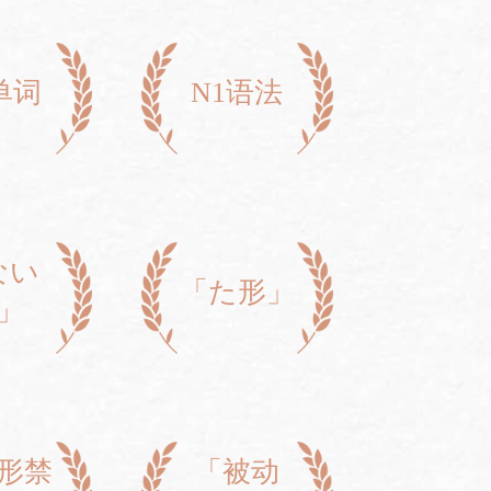
单词
N1语法
ない
「た形」
」
形禁
「被动