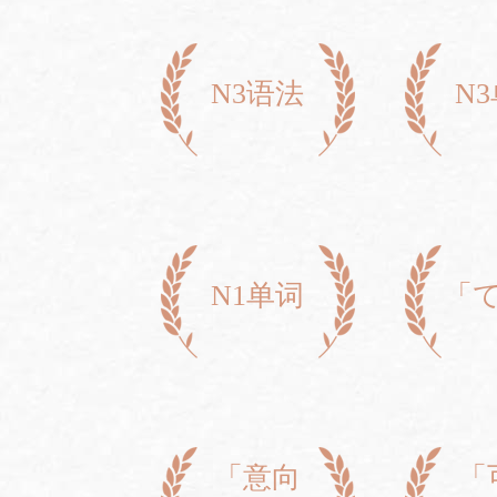
N3语法
N
N1单词
「
「意向
「