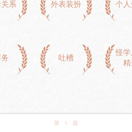
际关系
外表装扮
个人
怪学
商务
吐槽
精
第
1
题