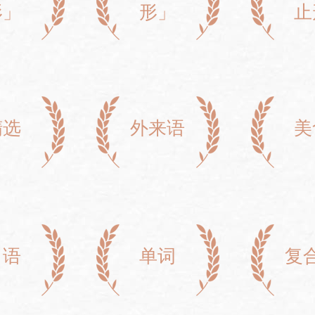
形」
形」
止
精选
外来语
美
口语
单词
复