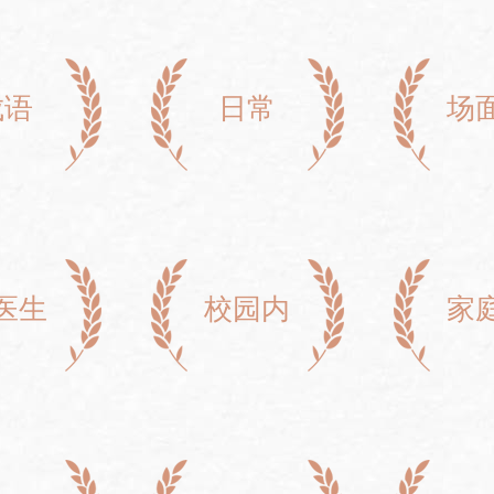
成语
日常
场
医生
校园内
家