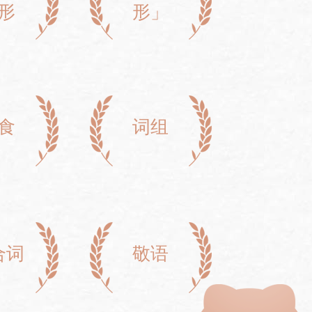
形
形」
食
词组
合词
敬语